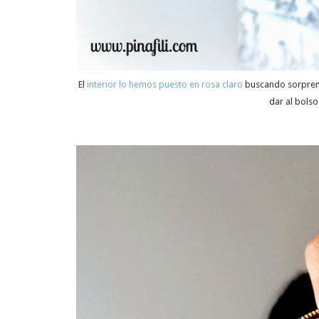
El
interior lo hemos puesto en rosa claro
buscando sorprende
dar al bolso