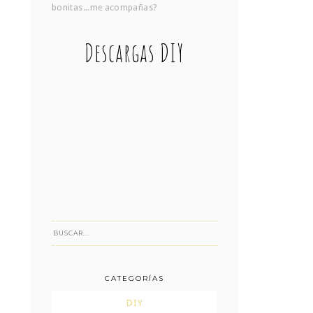
bonitas...me acompañas?
Descargas DIY
CATEGORÍAS
DIY