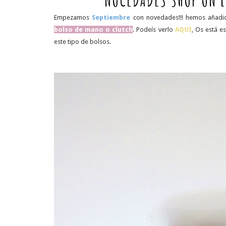
NOCEDADES SHOP ON L
Empezamos
Septiembre
con novedades!!! hemos añadid
bolso de mano o clutch
. Podeís verlo
AQUI
, Os está e
este tipo de bolsos.