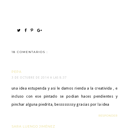
18 COMENTARIOS :
PEPA
3 DE OCTUBRE DE 2014 A LAS 8:37
una idea estupenda y asi le damos rienda a la creativida , e
incluso con ese pintado se podian haces pendientes y
pinchar alguna piedrita, bessssssssy gracias por la idea
RESPONDER
SARA LUENGO JIMÉNEZ