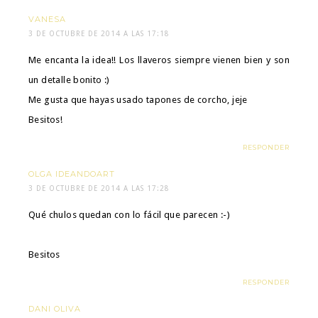
VANESA
3 DE OCTUBRE DE 2014 A LAS 17:18
Me encanta la idea!! Los llaveros siempre vienen bien y son
un detalle bonito :)
Me gusta que hayas usado tapones de corcho, jeje
Besitos!
RESPONDER
OLGA IDEANDOART
3 DE OCTUBRE DE 2014 A LAS 17:28
Qué chulos quedan con lo fácil que parecen :-)
Besitos
RESPONDER
DANI OLIVA