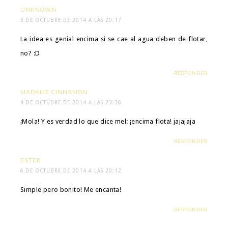
UNKNOWN
3 DE OCTUBRE DE 2014 A LAS 20:17
La idea es genial encima si se cae al agua deben de flotar,
no? :D
RESPONDER
MADAME CINNAMON
4 DE OCTUBRE DE 2014 A LAS 23:36
¡Mola! Y es verdad lo que dice mel: ¡encima flota! jajajaja
RESPONDER
ESTER
6 DE OCTUBRE DE 2014 A LAS 20:12
Simple pero bonito! Me encanta!
RESPONDER