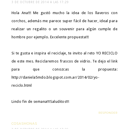
3 DE OCTUBRE DE 2014 A LAS 17:29
Hola Ana!!! Me gustó mucho la idea de los llaveros con
corchos, además me parece super fácil de hacer, ideal para
realizar un regalito o un souvenir para algún cumple de
hombre por ejemplo. Excelente propuesta!!!
Si te gusta e inspira el reciclaje, te invito al reto YO RECICLO
de este mes. Reciclaremos frascos de vidrio. Te dejo el link
para que conozcas la propuesta:
http://daniela5mdo.blogspot.com.ar/2014/02/yo-
reciclo.html
Lindo fin de semana!!!Saluditos!!!
RESPONDER
COSASMONAS