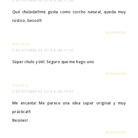
3 DE OCTUBRE DE 2014 A LAS 17:36
Qué chulada!!!me gusta como corcho natural, queda muy
rústico, besos!!!
RESPONDER
NATALIA
3 DE OCTUBRE DE 2014 A LAS 17:50
Súper chulo y útil. Seguro que me hago uno
RESPONDER
SILVIA G.
3 DE OCTUBRE DE 2014 A LAS 19:07
Me encanta! Me parece una idea super original y muy
práctica!!!
Besines!
RESPONDER