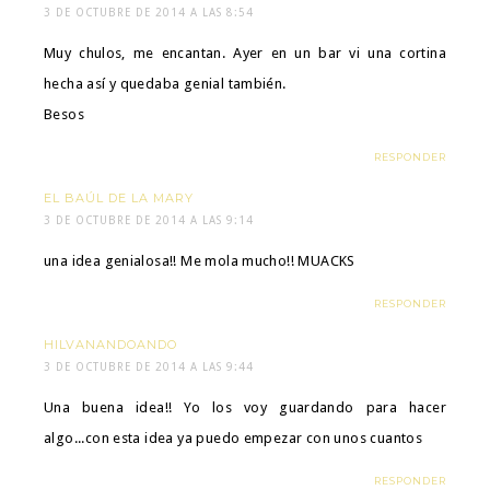
3 DE OCTUBRE DE 2014 A LAS 8:54
Muy chulos, me encantan. Ayer en un bar vi una cortina
hecha así y quedaba genial también.
Besos
RESPONDER
EL BAÚL DE LA MARY
3 DE OCTUBRE DE 2014 A LAS 9:14
una idea genialosa!! Me mola mucho!! MUACKS
RESPONDER
HILVANANDOANDO
3 DE OCTUBRE DE 2014 A LAS 9:44
Una buena idea!! Yo los voy guardando para hacer
algo...con esta idea ya puedo empezar con unos cuantos
RESPONDER