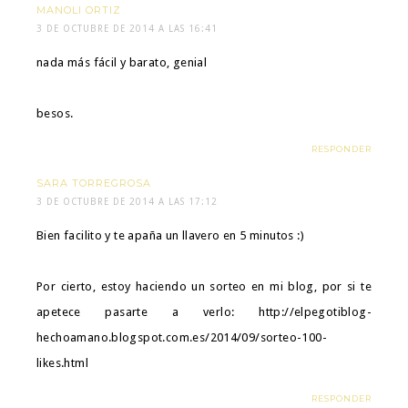
MANOLI ORTIZ
3 DE OCTUBRE DE 2014 A LAS 16:41
nada más fácil y barato, genial
besos.
RESPONDER
SARA TORREGROSA
3 DE OCTUBRE DE 2014 A LAS 17:12
Bien facilito y te apaña un llavero en 5 minutos :)
Por cierto, estoy haciendo un sorteo en mi blog, por si te
apetece pasarte a verlo: http://elpegotiblog-
hechoamano.blogspot.com.es/2014/09/sorteo-100-
likes.html
RESPONDER