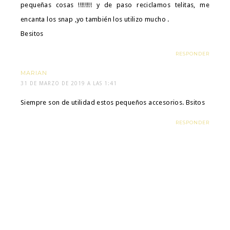
pequeñas cosas !!!!!!!! y de paso reciclamos telitas, me
encanta los snap ,yo también los utilizo mucho .
Besitos
RESPONDER
MARIAN
31 DE MARZO DE 2019 A LAS 1:41
Siempre son de utilidad estos pequeños accesorios. Bsitos
RESPONDER