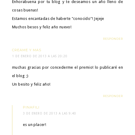
Enhorabuena por tu blog y te deseamos un año lleno de
cosas buenas!
Estamos encantadas de haberte "conocido"! Jejeje
Muchos besos y feliz año nuevo!
RESPONDER
CREAME Y MAS
1 DE ENERO DE 2013 A LAS 20:20
muchas gracias por concederme el premio! lo publicaré en
el blog ;)
Un besito y feliz año!
RESPONDER
PINAFILI
3 DE ENERO DE 2013 A LAS 9:40
es un placer!