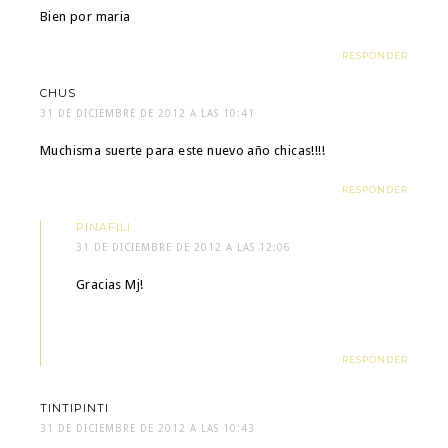
Bien por maria
RESPONDER
CHUS
31 DE DICIEMBRE DE 2012 A LAS 10:41
Muchisma suerte para este nuevo año chicas!!!!
RESPONDER
PINAFILI
31 DE DICIEMBRE DE 2012 A LAS 12:06
Gracias Mj!
RESPONDER
TINTIPINTI
31 DE DICIEMBRE DE 2012 A LAS 10:43