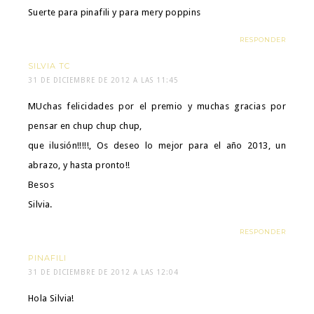
Suerte para pinafili y para mery poppins
RESPONDER
SILVIA TC
31 DE DICIEMBRE DE 2012 A LAS 11:45
MUchas felicidades por el premio y muchas gracias por
pensar en chup chup chup,
que ilusión!!!!!, Os deseo lo mejor para el año 2013, un
abrazo, y hasta pronto!!
Besos
Silvia.
RESPONDER
PINAFILI
31 DE DICIEMBRE DE 2012 A LAS 12:04
Hola Silvia!