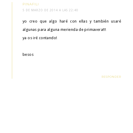
PINAFILI
5 DE MARZO DE 2014 A LAS 22:40
yo creo que algo haré con ellas y también usaré
algunas para alguna merienda de primavera!!!
ya os iré contando!
besos
RESPONDER