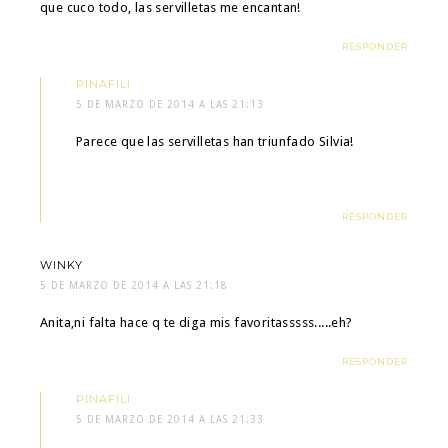
que cuco todo, las servilletas me encantan!
RESPONDER
PINAFILI
5 DE MARZO DE 2014 A LAS 21:13
Parece que las servilletas han triunfado Silvia!
RESPONDER
WINKY
5 DE MARZO DE 2014 A LAS 21:18
Anita,ni falta hace q te diga mis favoritasssss.....eh?
RESPONDER
PINAFILI
5 DE MARZO DE 2014 A LAS 21:33