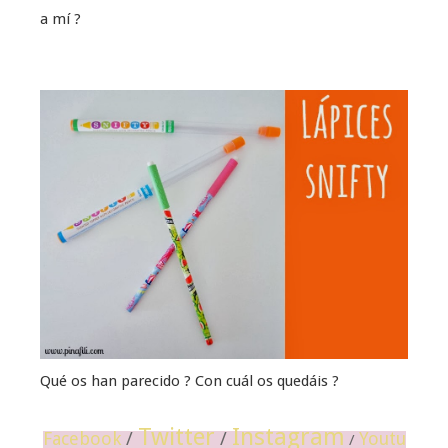
a mí ?
Qué os han parecido ? Con cuál os quedáis ?
Twitter
Instagram
Facebook
/
/
Youtu
/