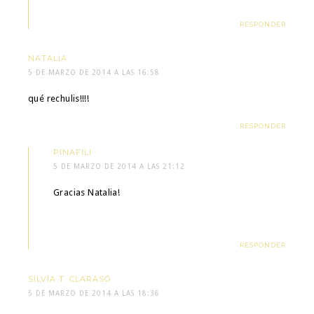
RESPONDER
NATALIA
5 DE MARZO DE 2014 A LAS 16:58
qué rechulis!!!!
RESPONDER
PINAFILI
5 DE MARZO DE 2014 A LAS 21:12
Gracias Natalia!
RESPONDER
SILVIA T. CLARASÓ
5 DE MARZO DE 2014 A LAS 18:36