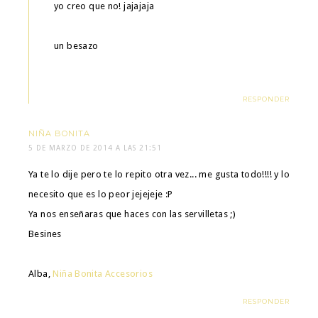
yo creo que no! jajajaja
un besazo
RESPONDER
NIÑA BONITA
5 DE MARZO DE 2014 A LAS 21:51
Ya te lo dije pero te lo repito otra vez... me gusta todo!!!! y lo
necesito que es lo peor jejejeje :P
Ya nos enseñaras que haces con las servilletas ;)
Besines
Alba,
Niña Bonita Accesorios
RESPONDER