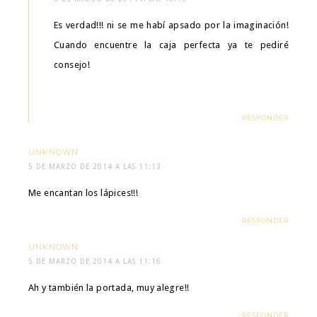
Es verdad!!! ni se me habí apsado por la imaginación!
Cuando encuentre la caja perfecta ya te pediré
consejo!
RESPONDER
UNKNOWN
5 DE MARZO DE 2014 A LAS 11:13
Me encantan los lápices!!!
RESPONDER
UNKNOWN
5 DE MARZO DE 2014 A LAS 11:16
Ah y también la portada, muy alegre!!
RESPONDER