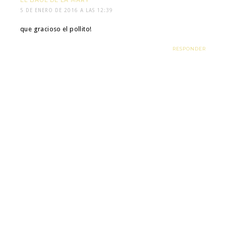
EL BAÚL DE LA MARY
5 DE ENERO DE 2016 A LAS 12:39
que gracioso el pollito!
RESPONDER