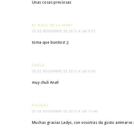
Unas cosas preciosas
EL BAÚL DE LA MARY
29 DE NOVIEMBRE DE 2013 A LAS 9:31
toma que bonitos! ;)
CARLA
29 DE NOVIEMBRE DE 2013 A LAS 9:50
muy chuli Ana!!
PINAFILI
29 DE NOVIEMBRE DE 2013 A LAS 11:40
Muchas gracias Ladys, con vosotras da gusto animarse a