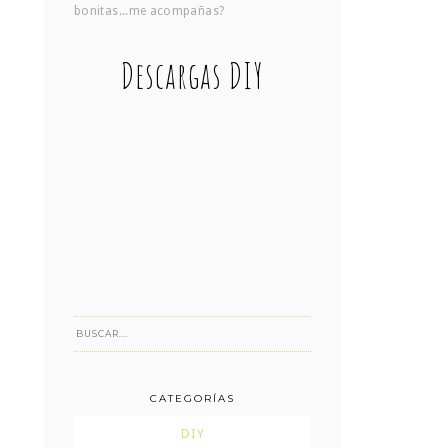
bonitas...me acompañas?
Descargas DIY
CATEGORÍAS
DIY