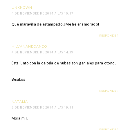
UNKNOWN
4 DE NOVIEMBRE DE 2014 A LAS 10:17
Qué maravilla de estampado!! Me he enamorado!
RESPONDER
HILVANANDOANDO
4 DE NOVIEMBRE DE 2014 A LAS 14:39
Ésta junto con la de tela de nubes son geniales para otoño.
Besikos
RESPONDER
NATALIA
5 DE NOVIEMBRE DE 2014 A LAS 19:11
Mola mil!
RESPONDER