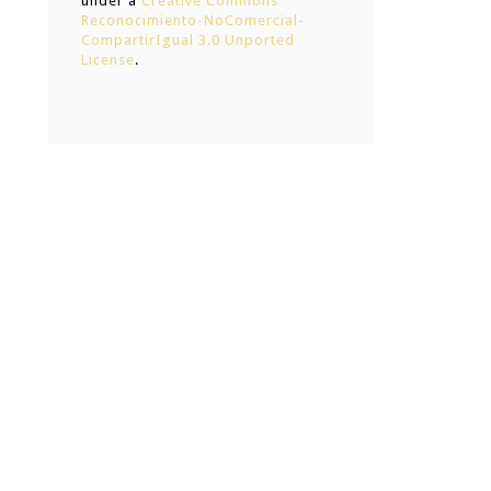
under a
Creative Commons
Reconocimiento-NoComercial-
CompartirIgual 3.0 Unported
License
.