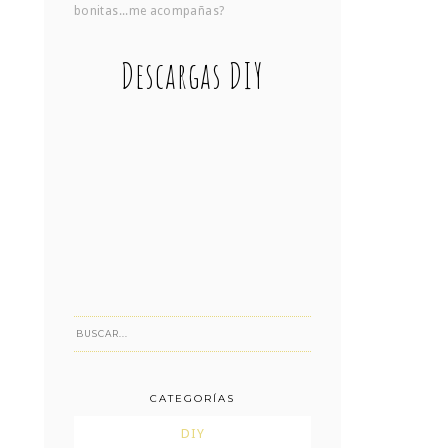
bonitas...me acompañas?
Descargas DIY
CATEGORÍAS
DIY