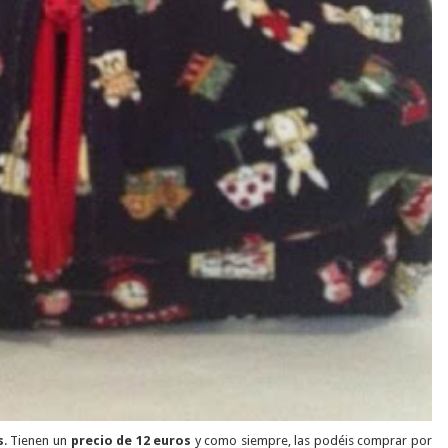
s
. Tienen un
precio de 12 euros
y como siempre, las podéis comprar por